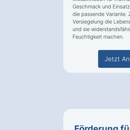
Geschmack und Einsatzz
die passende Variante. Z
Versiegelung die Lebens
und sie widerstandsfäh
Feuchtigkeit machen.
Jetzt An
Förderung fü