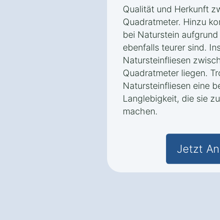
Qualität und Herkunft 
Quadratmeter. Hinzu ko
bei Naturstein aufgrun
ebenfalls teurer sind. I
Natursteinfliesen zwis
Quadratmeter liegen. Tr
Natursteinfliesen eine 
Langlebigkeit, die sie z
machen.
Jetzt An