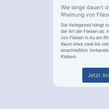
Wie lange dauert d
Rheinung von Flies
Die Verlegezeit hängt v
der Art der Fliesen ab. 
von Fliesen in Au am Rh
Raum etwa zwei bis vie
einschließlich Vorberei
Klebers.
Jetzt An