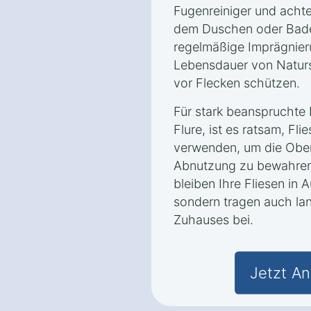
Fugenreiniger und achte
dem Duschen oder Bade
regelmäßige Imprägnie
Lebensdauer von Naturst
vor Flecken schützen.
Für stark beanspruchte
Flure, ist es ratsam, F
verwenden, um die Ober
Abnutzung zu bewahren. 
bleiben Ihre Fliesen in 
sondern tragen auch lang
Zuhauses bei.
Jetzt An