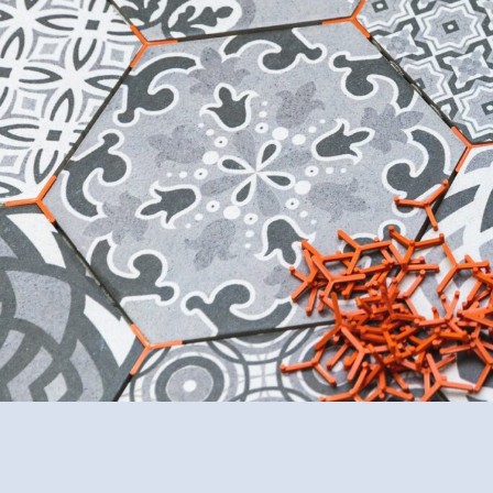
gewinnen Sie
Ästhetik und 
in Bakum Lüsche.
✅ Unverbindlich & Kostenfre
✅
Individuelle Beratung
vo
✅ Hochwertige Materialien 
✅ Inkl. umfassendem
Mater