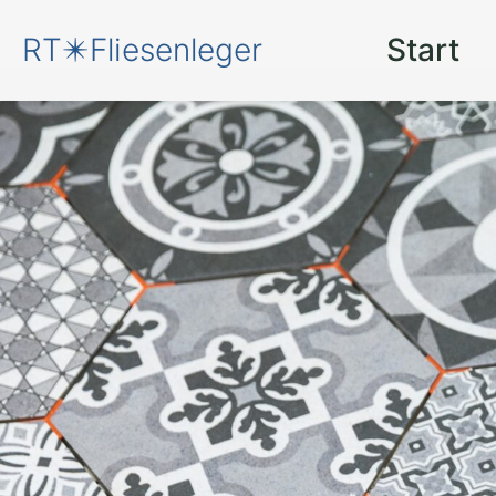
RT✴️Fliesenleger
Start
Neue Fliesen
für
Bakum Lüsche
Der Fliesenleger
: Setzen S