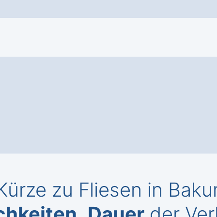
Kürze zu Fliesen in Bak
chkeiten
,
Dauer
der Ver