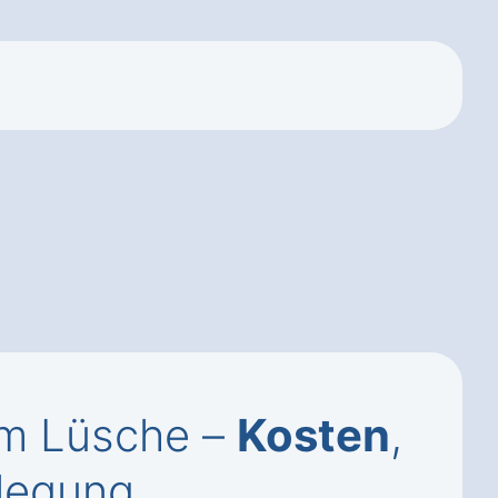
um Lüsche –
Kosten
,
legung