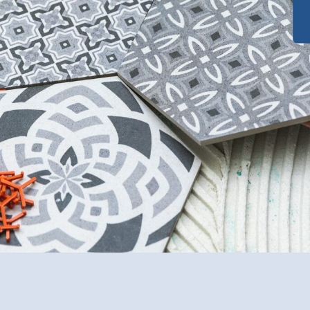
Funktionalität
für Ihre Räume
i
n Experten
und fachgerechte Verlegung
ial- und Kostencheck