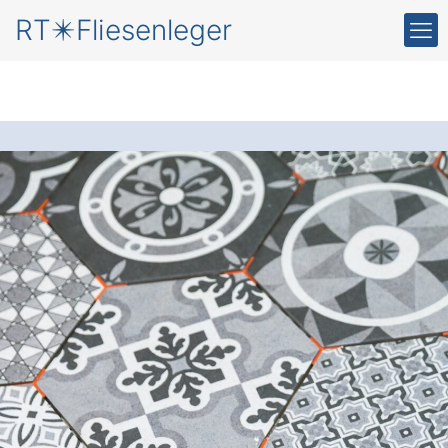
RT✴️Fliesenleger
Neue Fliesen
für Ihr
Zuhause in Bielefeld
Hillegossen
Der Fliesenleger
: Setzen Sie auf
präzises Handwerk und gewinnen Sie