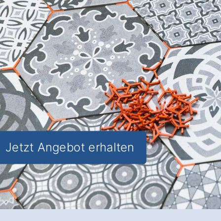
Ästhetik und Funktionalität
für Ihre
Räume in Bielefeld Hillegossen.
✅ Unverbindlich & Kostenfrei
✅
Individuelle Beratung
von Experten
✅ Hochwertige Materialien und
fachgerechte Verlegung
✅ Inkl. umfassendem
Material- und
Kostencheck
Jetzt Angebot erhalten