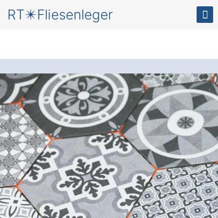
RT✴️Fliesenleger
Neue Fliesen
für Ihr
Zuhause in
Boiensdorf
Der Fliesenleger
: Setzen Sie auf
präzises Handwerk und gewinnen Sie