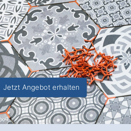
Ästhetik und Funktionalität
für Ihre
Räume in Boiensdorf.
✅ Unverbindlich & Kostenfrei
✅
Individuelle Beratung
von Experten
✅ Hochwertige Materialien und
fachgerechte Verlegung
✅ Inkl. umfassendem
Material- und
Kostencheck
Jetzt Angebot erhalten