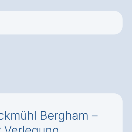
ruckmühl Bergham –
 Verlegung