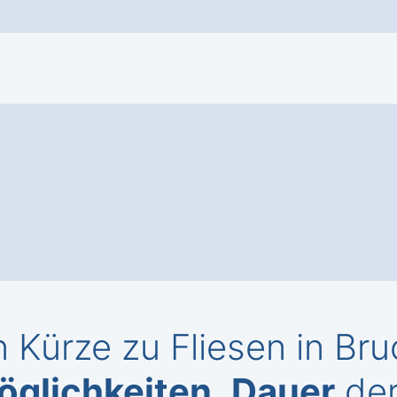
n Kürze zu Fliesen in B
öglichkeiten
,
Dauer
der