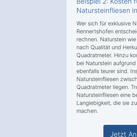
Beispiel 2: Kosten 
Natursteinfliesen 
Wer sich für exklusive N
Rennertshofen entschei
rechnen. Naturstein wie
nach Qualität und Herk
Quadratmeter. Hinzu ko
bei Naturstein aufgrun
ebenfalls teurer sind. I
Natursteinfliesen zwis
Quadratmeter liegen. Tr
Natursteinfliesen eine 
Langlebigkeit, die sie z
machen.
Jetzt An