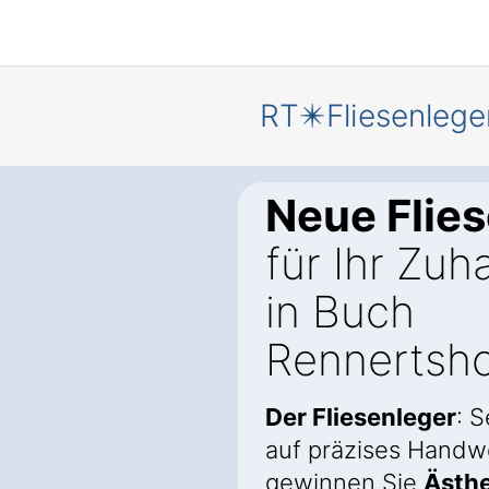
RT✴️Fliesenlege
Neue Flie
für Ihr Zuh
in Buch
Rennertsh
Der Fliesenleger
: 
auf präzises Handw
gewinnen Sie
Ästhe