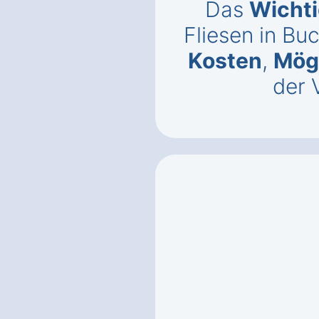
Das
Wichti
Fliesen in Bu
Kosten
,
Mögl
der 