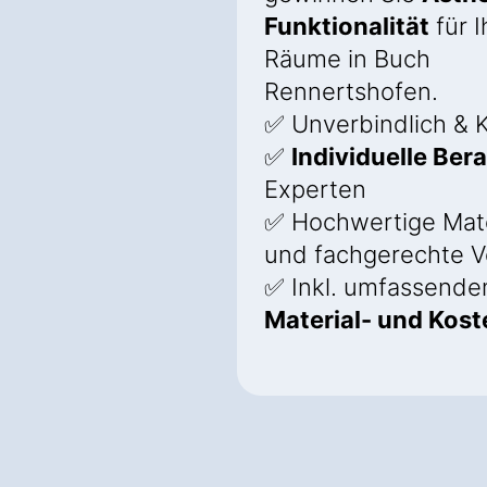
Funktionalität
für I
Räume in Buch
Rennertshofen.
✅ Unverbindlich & K
✅
Individuelle Ber
Experten
✅ Hochwertige Mate
und fachgerechte V
✅ Inkl. umfassend
Material- und Kos