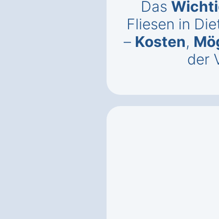
Das
Wichti
Fliesen in Di
–
Kosten
,
Mög
der 