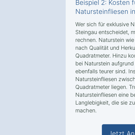
Beispiel 2: Kosten 
Natursteinfliesen i
Wer sich für exklusive N
Steingau entscheidet, 
rechnen. Naturstein wie
nach Qualität und Herk
Quadratmeter. Hinzu ko
bei Naturstein aufgrun
ebenfalls teurer sind. I
Natursteinfliesen zwis
Quadratmeter liegen. Tr
Natursteinfliesen eine 
Langlebigkeit, die sie z
machen.
Jetzt An