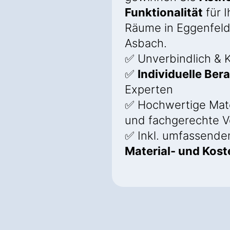
Funktionalität
für I
Räume in Eggenfel
Asbach.
✅ Unverbindlich & K
✅
Individuelle Ber
Experten
✅ Hochwertige Mate
und fachgerechte V
✅ Inkl. umfassend
Material- und Kos