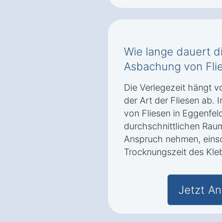
Wie lange dauert d
Asbachung von Fli
Die Verlegezeit hängt v
der Art der Fliesen ab. 
von Fliesen in Eggenfe
durchschnittlichen Raum
Anspruch nehmen, einsc
Trocknungszeit des Kle
Jetzt An