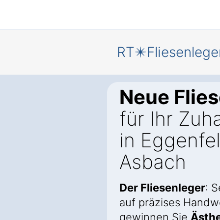
RT✴️Fliesenlege
Neue Flie
für Ihr Zuh
in Eggenfe
Asbach
Der Fliesenleger
: 
auf präzises Handw
gewinnen Sie
Ästhe