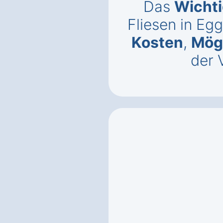
Das
Wichti
Fliesen in Eg
Kosten
,
Mögl
der 