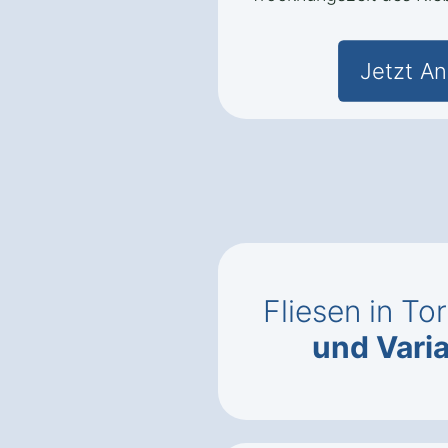
Jetzt An
Fliesen in T
und Vari