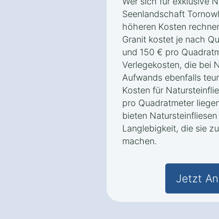
Wer sich für exklusive N
Seenlandschaft Tornowh
höheren Kosten rechnen
Granit kostet je nach Q
und 150 € pro Quadratm
Verlegekosten, die bei 
Aufwands ebenfalls teur
Kosten für Natursteinfl
pro Quadratmeter liege
bieten Natursteinfliese
Langlebigkeit, die sie z
machen.
Jetzt An