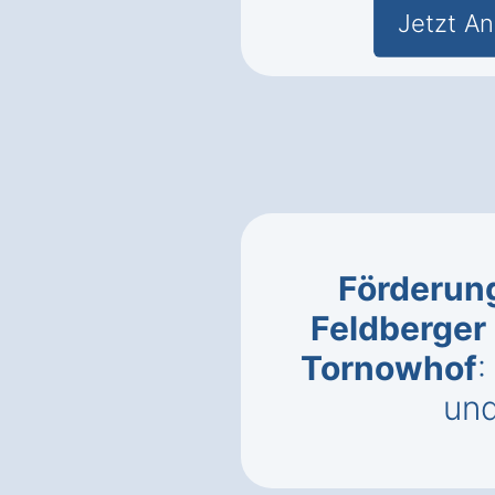
Jetzt An
Förderung
Feldberger
Tornowhof
:
un