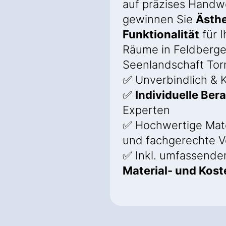
auf präzises Handw
gewinnen Sie
Ästhe
Funktionalität
für I
Räume in Feldberge
Seenlandschaft Tor
✅ Unverbindlich & K
✅
Individuelle Ber
Experten
✅ Hochwertige Mate
und fachgerechte V
✅ Inkl. umfassend
Material- und Kos