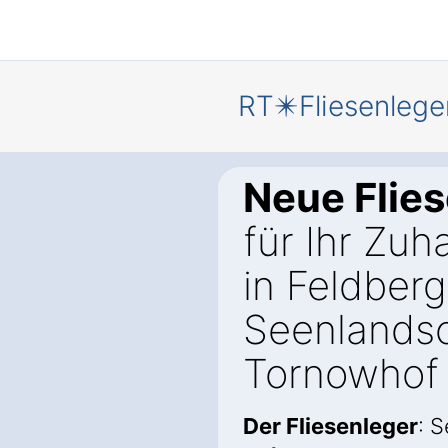
RT✴️Fliesenlege
Neue Flie
für Ihr Zuh
in Feldberg
Seenlandsc
Tornowhof
Der Fliesenleger
: 