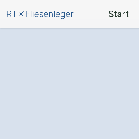
RT✴️Fliesenleger
Start
Neue Fliesen
für
Frankenberg Ho
Der Fliesenleger
: Setzen S