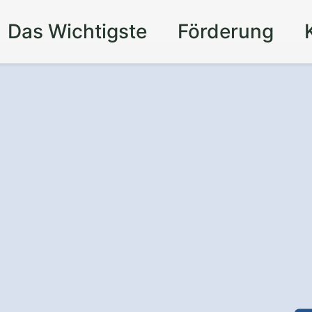
Das Wichtigste
Förderung
 Ihr Zuhause in
mmershausen
ie auf präzises Handwerk und