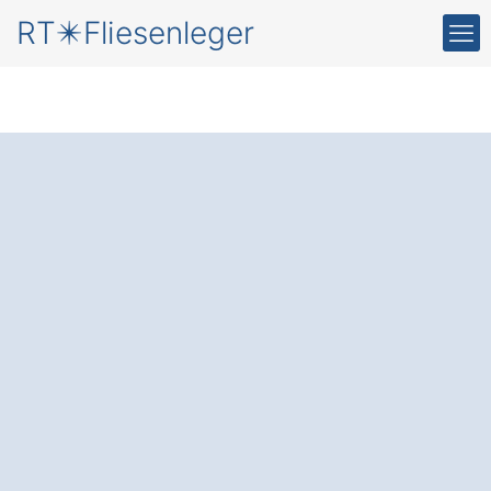
RT✴️Fliesenleger
Neue Fliesen
für Ihr
Zuhause in Fünfseen
Kogel
Der Fliesenleger
: Setzen Sie auf
präzises Handwerk und gewinnen Sie