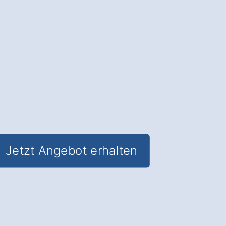
Ästhetik und Funktionalität
für Ihre
Räume in Fünfseen Kogel.
✅ Unverbindlich & Kostenfrei
✅
Individuelle Beratung
von Experten
✅ Hochwertige Materialien und
fachgerechte Verlegung
✅ Inkl. umfassendem
Material- und
Kostencheck
Jetzt Angebot erhalten