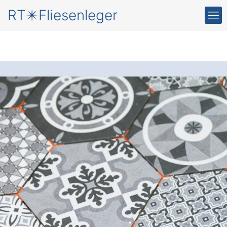
RT✴️Fliesenleger
Neue Fliesen
für Ihr
Zuhause in
Gammelsdorf
Der Fliesenleger
: Setzen Sie auf
präzises Handwerk und gewinnen Sie