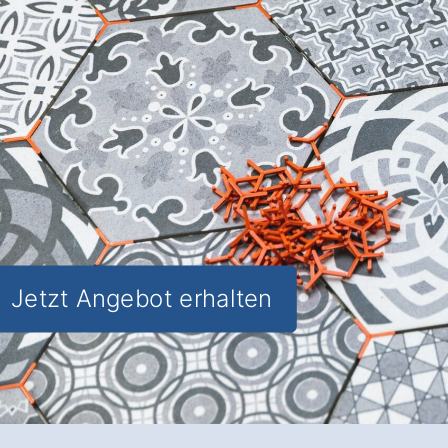
Ästhetik und Funktionalität
für Ihre
Räume in Gammelsdorf.
✅ Unverbindlich & Kostenfrei
✅
Individuelle Beratung
von Experten
✅ Hochwertige Materialien und
fachgerechte Verlegung
✅ Inkl. umfassendem
Material- und
Kostencheck
Jetzt Angebot erhalten