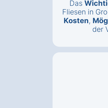
Das
Wichti
Fliesen in Gr
Kosten
,
Mögl
der 