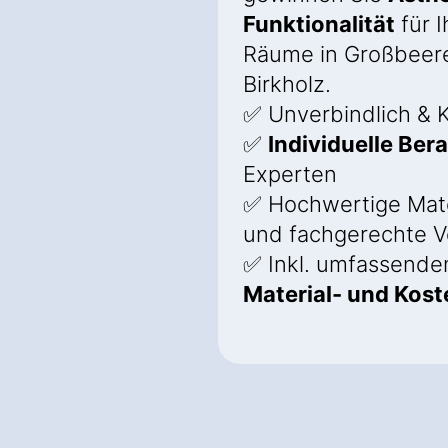
Funktionalität
für I
Räume in Großbeer
Birkholz.
✅ Unverbindlich & K
✅
Individuelle Ber
Experten
✅ Hochwertige Mate
und fachgerechte V
✅ Inkl. umfassend
Material- und Kos