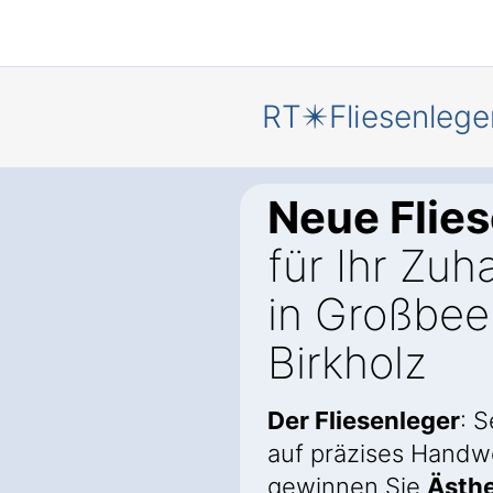
RT✴️Fliesenlege
Neue Flie
für Ihr Zuh
in Großbee
Birkholz
Der Fliesenleger
: 
auf präzises Handw
gewinnen Sie
Ästhe