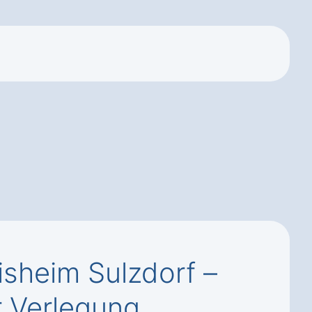
isheim Sulzdorf –
 Verlegung