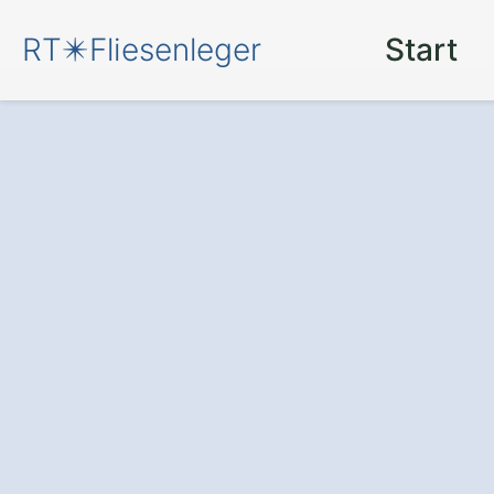
RT✴️Fliesenleger
Start
Neue Fliesen
für
Kaisheim Sulzdor
Der Fliesenleger
: Setzen S