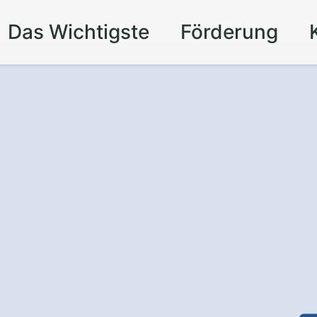
Das Wichtigste
Förderung
 Ihr Zuhause in
f
ie auf präzises Handwerk und