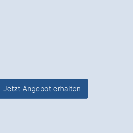
Ästhetik und Funktionalität
für Ihre
Räume in Lützen Großgörschen.
✅ Unverbindlich & Kostenfrei
✅
Individuelle Beratung
von Experten
✅ Hochwertige Materialien und
fachgerechte Verlegung
✅ Inkl. umfassendem
Material- und
Kostencheck
Jetzt Angebot erhalten