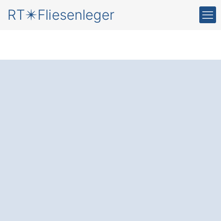
RT✴️Fliesenleger
Neue Fliesen
für Ihr
Zuhause in Lützen
Großgörschen
Der Fliesenleger
: Setzen Sie auf
präzises Handwerk und gewinnen Sie