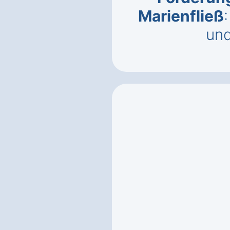
Marienfließ
un