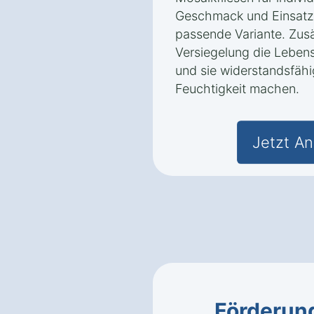
Geschmack und Einsatzz
passende Variante. Zusä
Versiegelung die Lebens
und sie widerstandsfäh
Feuchtigkeit machen.
Jetzt An
Förderung