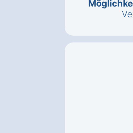
Möglichke
Ve