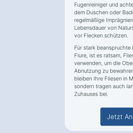
Fugenreiniger und achte
dem Duschen oder Bade
regelmäßige Imprägnie
Lebensdauer von Naturst
vor Flecken schützen.
Für stark beanspruchte
Flure, ist es ratsam, F
verwenden, um die Ober
Abnutzung zu bewahren. 
bleiben Ihre Fliesen in M
sondern tragen auch lang
Zuhauses bei.
Jetzt An