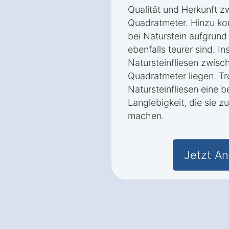
Qualität und Herkunft 
Quadratmeter. Hinzu ko
bei Naturstein aufgrun
ebenfalls teurer sind. I
Natursteinfliesen zwis
Quadratmeter liegen. Tr
Natursteinfliesen eine 
Langlebigkeit, die sie z
machen.
Jetzt An