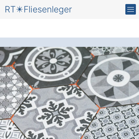
RT✴️Fliesenleger
Neue Fliesen
für Ihr
Zuhause in Massing
Hierzing
Der Fliesenleger
: Setzen Sie auf
präzises Handwerk und gewinnen Sie