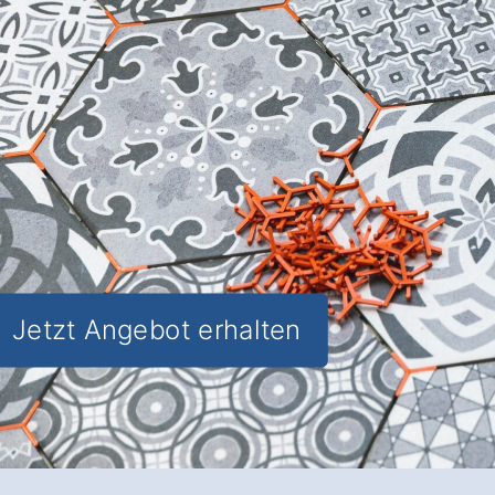
Ästhetik und Funktionalität
für Ihre
Räume in Massing Hierzing.
✅ Unverbindlich & Kostenfrei
✅
Individuelle Beratung
von Experten
✅ Hochwertige Materialien und
fachgerechte Verlegung
✅ Inkl. umfassendem
Material- und
Kostencheck
Jetzt Angebot erhalten