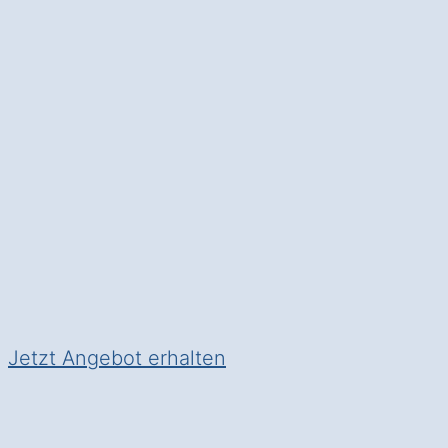
Der Fliesenleger
: Setzen Sie
gewinnen Sie
Ästhetik und Fu
Moringen Blankenhagen.
✅ Unverbindlich & Kostenfrei
✅
Individuelle Beratung
von E
✅ Hochwertige Materialien un
✅ Inkl. umfassendem
Materia
Jetzt Angebot erhalten