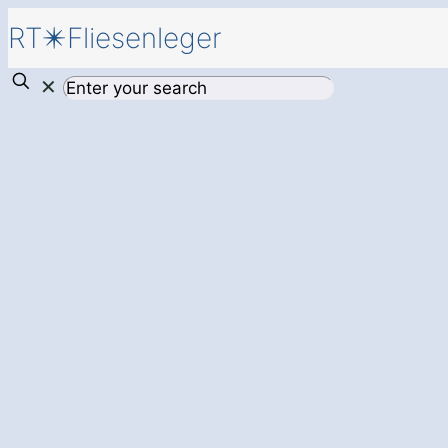
RT✴️Fliesenleger
✕
Neue Fliesen
für 
Moringen Blanken