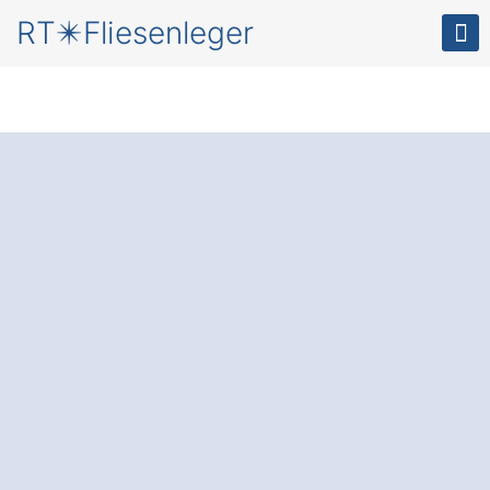
RT✴️Fliesenleger
Neue Fliesen
für Ihr
Zuhause in Oberzent
Hesselbach
Der Fliesenleger
: Setzen Sie auf
präzises Handwerk und gewinnen Sie