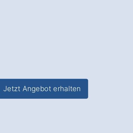
Ästhetik und Funktionalität
für Ihre
Räume in Oberzent Hesselbach.
✅ Unverbindlich & Kostenfrei
✅
Individuelle Beratung
von Experten
✅ Hochwertige Materialien und
fachgerechte Verlegung
✅ Inkl. umfassendem
Material- und
Kostencheck
Jetzt Angebot erhalten