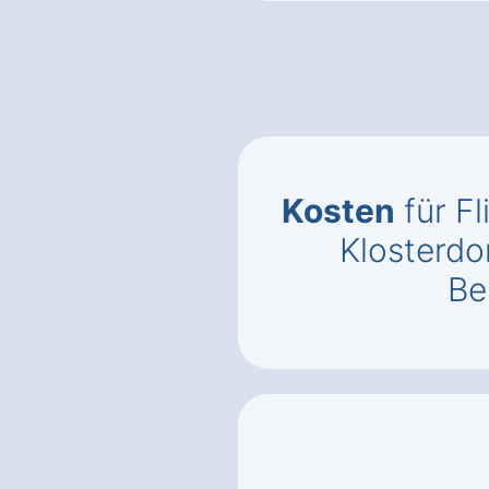
Kosten
für Fl
Klosterdo
Be