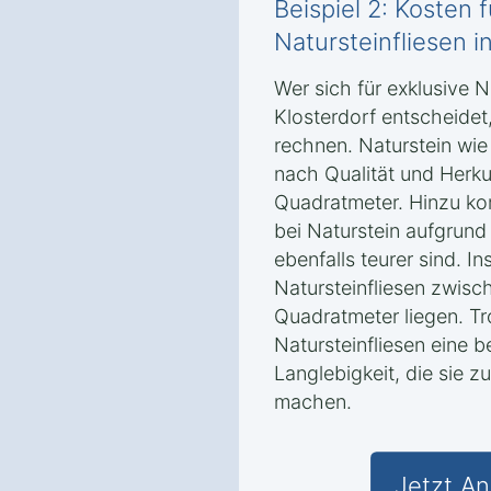
Beispiel 2: Kosten 
Natursteinfliesen i
Wer sich für exklusive N
Klosterdorf entscheide
rechnen. Naturstein wie
nach Qualität und Herk
Quadratmeter. Hinzu ko
bei Naturstein aufgrun
ebenfalls teurer sind. I
Natursteinfliesen zwis
Quadratmeter liegen. Tr
Natursteinfliesen eine 
Langlebigkeit, die sie z
machen.
Jetzt An