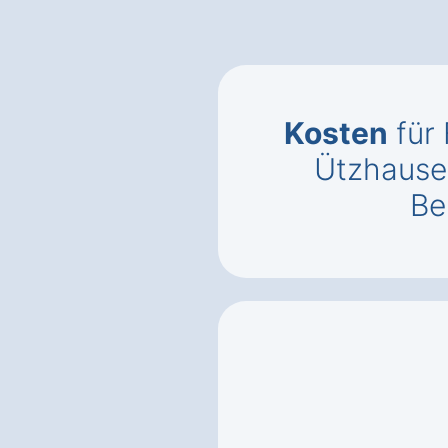
Kosten
für 
Ützhause
Be