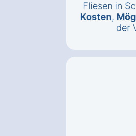
Fliesen in S
Kosten
,
Mögl
der 