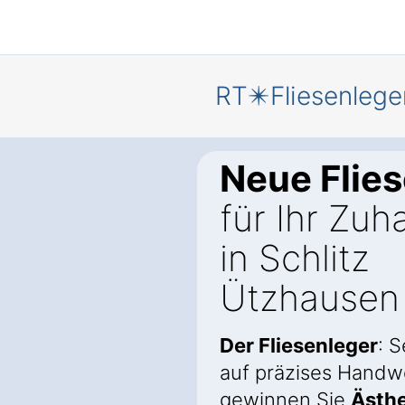
RT✴️Fliesenlege
Neue Flie
für Ihr Zuh
in Schlitz
Ützhausen
Der Fliesenleger
: 
auf präzises Handw
gewinnen Sie
Ästhe