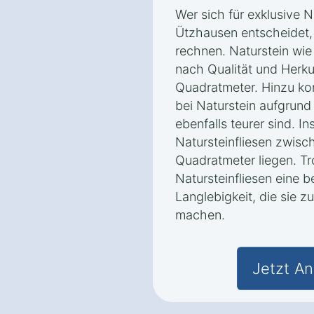
Wer sich für exklusive Na
Ützhausen entscheidet,
rechnen. Naturstein wie
nach Qualität und Herk
Quadratmeter. Hinzu ko
bei Naturstein aufgrun
ebenfalls teurer sind. I
Natursteinfliesen zwis
Quadratmeter liegen. Tr
Natursteinfliesen eine 
Langlebigkeit, die sie z
machen.
Jetzt An