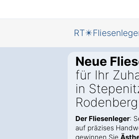
RT✴️Fliesenlege
Neue Flie
für Ihr Zuh
in Stepenit
Rodenberg
Der Fliesenleger
: 
auf präzises Handw
gewinnen Sie
Ästhe