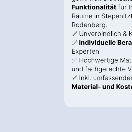
Funktionalität
für I
Räume in Stepenitzt
Rodenberg.
✅ Unverbindlich & K
✅
Individuelle Ber
Experten
✅ Hochwertige Mate
und fachgerechte V
✅ Inkl. umfassend
Material- und Kos