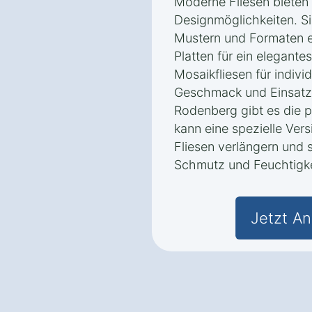
Moderne Fliesen bieten 
Designmöglichkeiten. Si
Mustern und Formaten e
Platten für ein elegante
Mosaikfliesen für indivi
Geschmack und Einsatzz
Rodenberg gibt es die p
kann eine spezielle Ver
Fliesen verlängern und 
Schmutz und Feuchtigk
Jetzt An