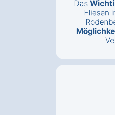
Das
Wichti
Fliesen i
Rodenb
Möglichke
Ve