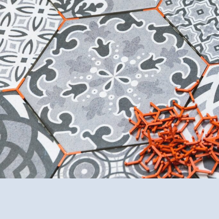
gewinnen Sie
Ästhetik und 
in Striegistal Etzdorf.
✅ Unverbindlich & Kostenfre
✅
Individuelle Beratung
vo
✅ Hochwertige Materialien 
✅ Inkl. umfassendem
Mater