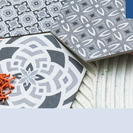
Funktionalität
für Ihre Räume
i
n Experten
und fachgerechte Verlegung
ial- und Kostencheck