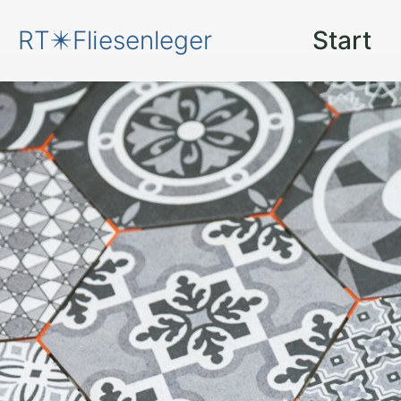
RT✴️Fliesenleger
Start
Neue Fliesen
für
Striegistal Etzdor
Der Fliesenleger
: Setzen S