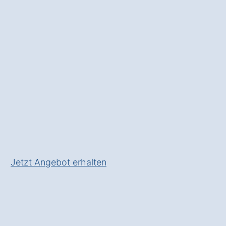
gewinnen Sie
Ästhetik und
Funktionalität
für Ihre Räume
in Tannheim Haldau.
✅ Unverbindlich & Kostenfrei
✅
Individuelle Beratung
von
Experten
✅ Hochwertige Materialien und
fachgerechte Verlegung
✅ Inkl. umfassendem
Material- und Kostencheck
Jetzt Angebot erhalten