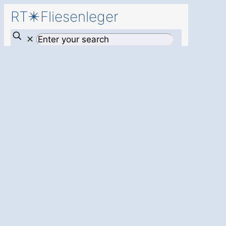
RT✴️Fliesenleger
✕
Neue Fliesen
für
Ihr Zuhause in
Tannheim Haldau
Der Fliesenleger
: Setzen Sie
auf präzises Handwerk und