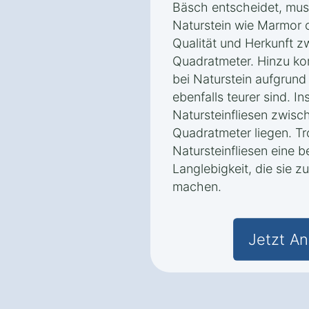
Bäsch entscheidet, mus
Naturstein wie Marmor o
Qualität und Herkunft 
Quadratmeter. Hinzu ko
bei Naturstein aufgrun
ebenfalls teurer sind. I
Natursteinfliesen zwis
Quadratmeter liegen. Tr
Natursteinfliesen eine 
Langlebigkeit, die sie z
machen.
Jetzt An