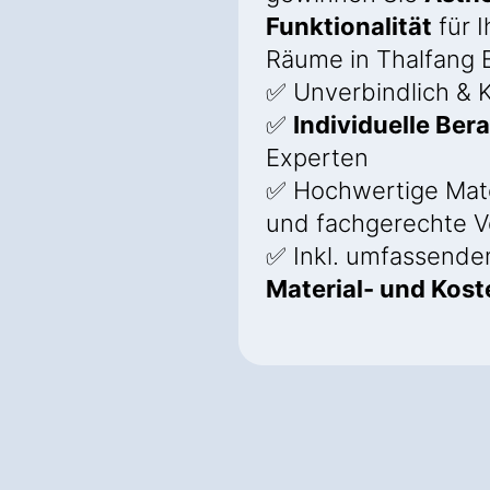
Funktionalität
für I
Räume in Thalfang 
✅ Unverbindlich & K
✅
Individuelle Ber
Experten
✅ Hochwertige Mate
und fachgerechte V
✅ Inkl. umfassend
Material- und Kos