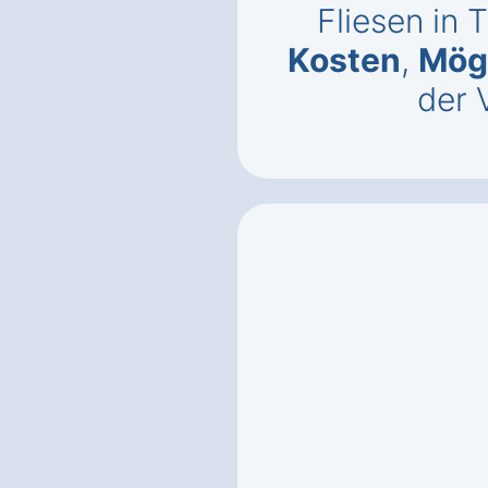
Fliesen in 
Kosten
,
Mögl
der 