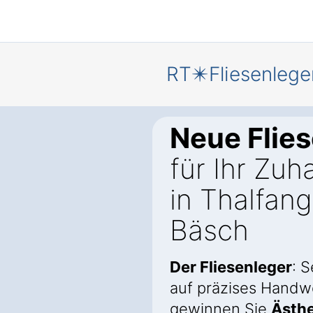
RT✴️Fliesenlege
Neue Flie
für Ihr Zuh
in Thalfang
Bäsch
Der Fliesenleger
: 
auf präzises Handw
gewinnen Sie
Ästhe