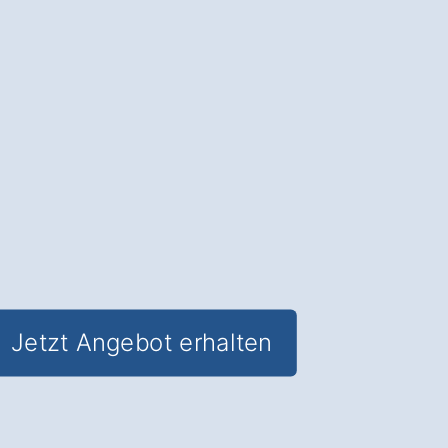
präzises Handwerk und gewinnen Sie
Ästhetik und Funktionalität
für Ihre
Räume in Tittmoning Großmühlthal.
✅ Unverbindlich & Kostenfrei
✅
Individuelle Beratung
von Experten
✅ Hochwertige Materialien und
fachgerechte Verlegung
✅ Inkl. umfassendem
Material- und
Kostencheck
Jetzt Angebot erhalten