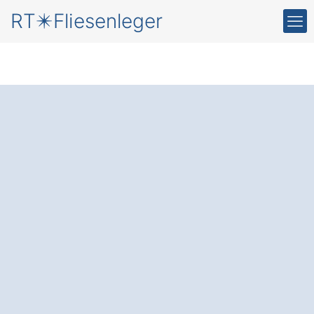
RT✴️Fliesenleger
Neue Fliesen
für Ihr
Zuhause in
Tittmoning
Großmühlthal
Der Fliesenleger
: Setzen Sie auf