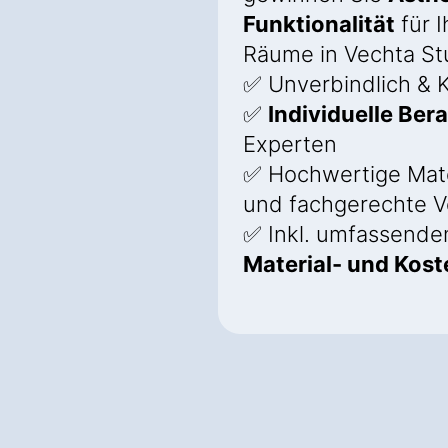
Funktionalität
für I
Räume in Vechta St
✅ Unverbindlich & K
✅
Individuelle Ber
Experten
✅ Hochwertige Mate
und fachgerechte V
✅ Inkl. umfassend
Material- und Kos