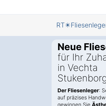
RT✴️Fliesenlege
Neue Flie
für Ihr Zuh
in Vechta
Stukenbor
Der Fliesenleger
: 
auf präzises Handw
gewinnen Sie
Ästhe