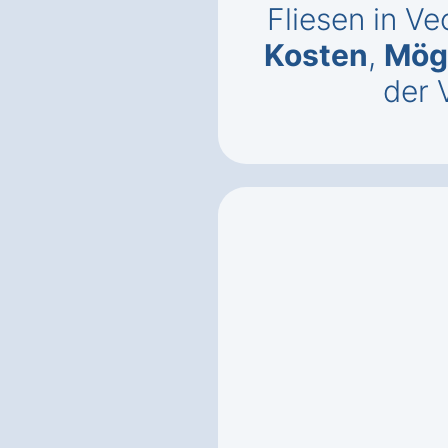
Fliesen in V
Kosten
,
Mögl
der 