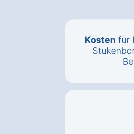
Kosten
für 
Stukenbo
Be