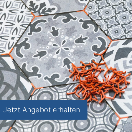
präzises Handwerk und gewinnen Sie
Ästhetik und Funktionalität
für Ihre
Räume in Winkelbach
Krambergsmühle.
✅ Unverbindlich & Kostenfrei
✅
Individuelle Beratung
von Experten
✅ Hochwertige Materialien und
fachgerechte Verlegung
✅ Inkl. umfassendem
Material- und
Kostencheck
Jetzt Angebot erhalten