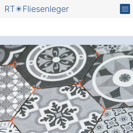
RT✴️Fliesenleger
Neue Fliesen
für Ihr
Zuhause in
Winkelbach
Krambergsmühle
Der Fliesenleger
: Setzen Sie auf